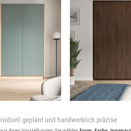
ividuell geplant und handwerklich präzise
aus Ihren Vorstellungen: Sie wählen
Form, Farbe, Innenau