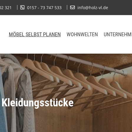
02 321
0157 - 73 747 533
info@holz-vl.de
MÖBEL SELBST PLANEN
WOHNWELTEN
UNTERNEHM
e Kleidungsstücke