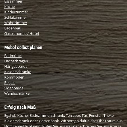
Esszimmer
Küche
Kinderzimmer
Schlafzimmer
Wohnzimmer
Ladenbau
Gastronomie / Hotel
Möbel selbst planen
Badmöbel
Dachschrägen
Hängeboards
Kleiderschränke
Kommoden
Regale
Sideboards
Wandschränke
Erfolg nach Maß
Egal ob Küche, Badezimmerschrank, Terrasse, Tür, Fenster, Theke,
Kleiderschrank oder Gartenbank. Wir sorgen dafür, dass Ihr Traum aus
Holz verwirklicht wird. Rufen Sie uns an oder schreiben Sie uns eine E-