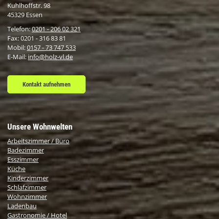
Kuhlhoffstr. 98
45329 Essen
Telefon:
0201 - 206 02 321
Fax: 0201 - 316 83 81
Mobil:
0157 - 73 747 533
E-Mail:
info@holz-vl.de
Kontakt aufnehmen
Unsere Wohnwelten
Arbeitszimmer / Büro
Badezimmer
Esszimmer
Küche
Kinderzimmer
Schlafzimmer
Wohnzimmer
Ladenbau
Gastronomie / Hotel