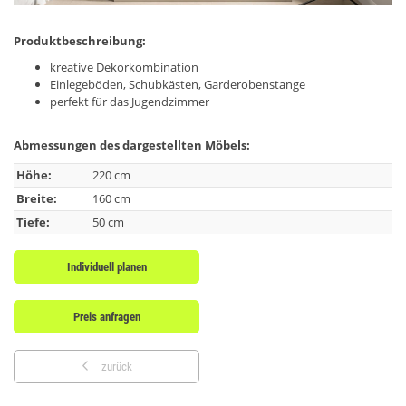
Produktbeschreibung:
kreative Dekorkombination
Einlegeböden, Schubkästen, Garderobenstange
perfekt für das Jugendzimmer
Abmessungen des dargestellten Möbels:
Höhe:
220 cm
Breite:
160 cm
Tiefe:
50 cm
Individuell planen
Preis anfragen
zurück