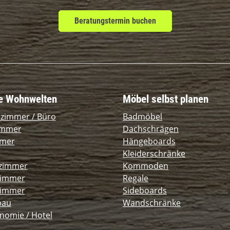
Beratungstermin buchen
e Wohnwelten
Möbel selbst planen
szimmer / Büro
Badmöbel
immer
Dachschrägen
mmer
Hängeboards
Kleiderschränke
zimmer
Kommoden
zimmer
Regale
immer
Sideboards
bau
Wandschränke
nomie / Hotel