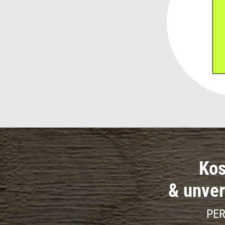
Kos
& unver
PER