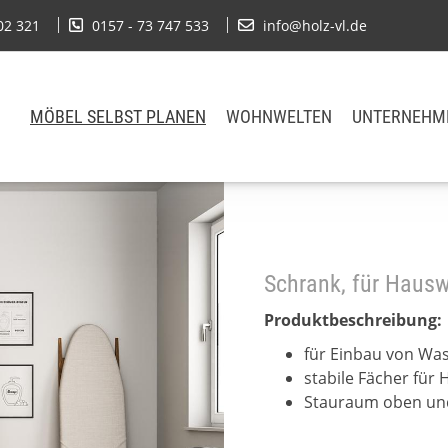
02 321
0157 - 73 747 533
info@holz-vl.de
MÖBEL SELBST PLANEN
WOHNWELTEN
UNTERNEHM
Schrank, für Haus
Produktbeschreibung:
für Einbau von Wa
stabile Fächer für
Stauraum oben un