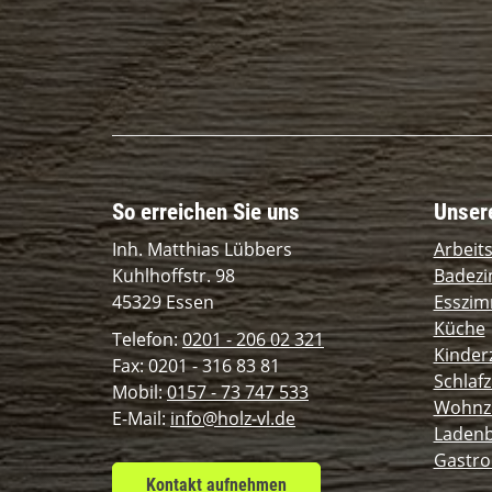
So erreichen Sie uns
Unser
Inh. Matthias Lübbers
Arbeit
Kuhlhoffstr. 98
Badez
45329 Essen
Esszi
Küche
Telefon:
0201 - 206 02 321
Kinder
Fax: 0201 - 316 83 81
Schlaf
Mobil:
0157 - 73 747 533
Wohnz
E-Mail:
info@holz-vl.de
Laden
Gastro
Kontakt aufnehmen