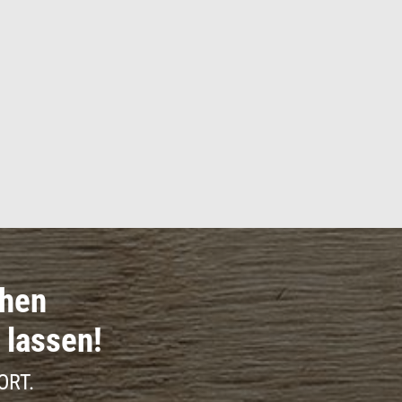
chen
 lassen!
ORT.