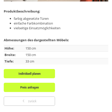
Produktbeschreibung:
farbig abgesetzte Türen
einfache Farbkombination
vielseitige Einsatzmöglichkeiten
Abmessungen des dargestellten Möbels:
Höhe:
150 cm
Breite:
150 cm
Tiefe:
33 cm
Individuell planen
Preis anfragen
zurück