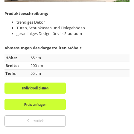
Produktbeschreibung:
trendiges Dekor
Türen, Schubkästen und Einlegeböden
geradliniges Design für viel Stauraum
Abmessungen des dargestellten Möbels:
Höhe:
65 cm
Breite:
200 cm
Tiefe:
55 cm
Individuell planen
Preis anfragen
zurück